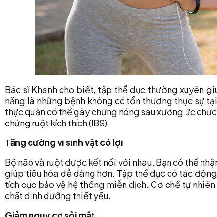
Bác sĩ Khanh cho biết, tập thể dục thường xuyên g
năng là những bệnh không có tổn thương thực sự tại đ
thực quản có thể gây chứng nóng sau xương ức chức n
chứng ruột kích thích (IBS).
Tăng cường vi sinh vật có lợi
Bộ não và ruột được kết nối với nhau. Bạn có thể nhậ
giúp tiêu hóa dễ dàng hơn. Tập thể dục có tác động t
tích cực bảo vệ hệ thống miễn dịch. Cơ chế tự nhiên 
chất dinh dưỡng thiết yếu.
Giảm nguy cơ sỏi mật