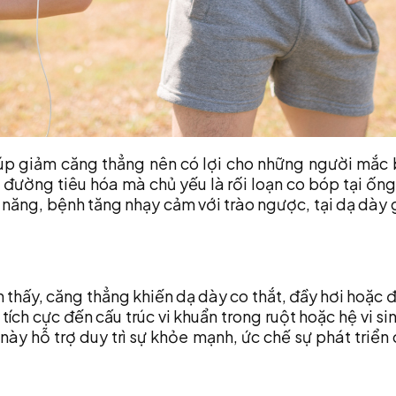
iúp giảm căng thẳng nên có lợi cho những người mắc
ường tiêu hóa mà chủ yếu là rối loạn co bóp tại ống t
ăng, bệnh tăng nhạy cảm với trào ngược, tại dạ dày g
n thấy, căng thẳng khiến dạ dày co thắt, đầy hơi hoặc
ích cực đến cấu trúc vi khuẩn trong ruột hoặc hệ vi sin
này hỗ trợ duy trì sự khỏe mạnh, ức chế sự phát triển c