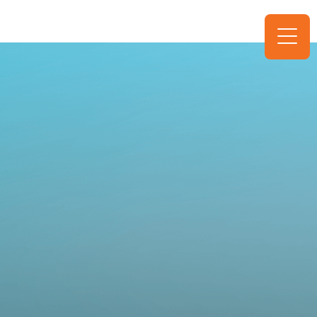
VN
Trang chủ
Câu chuyện của chúng tôi
Sản phẩm
Chuyên gia đường ruột
Liên hệ
Hotline
18001745