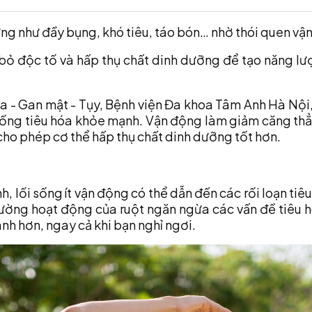
hứng như đầy bụng, khó tiêu, táo bón… nhờ thói quen v
i bỏ độc tố và hấp thụ chất dinh dưỡng để tạo năng lư
a - Gan mật - Tụy, Bệnh viện Đa khoa Tâm Anh Hà Nội, 
thống tiêu hóa khỏe mạnh. Vận động làm giảm căng thẳn
cho phép cơ thể hấp thụ chất dinh dưỡng tốt hơn.
 lối sống ít vận động có thể dẫn đến các rối loạn tiêu
ường hoạt động của ruột ngăn ngừa các vấn đề tiêu h
anh hơn, ngay cả khi bạn nghỉ ngơi.