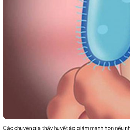
Các chuyên gia thấy huyết áp giảm mạnh hơn nếu nhữn