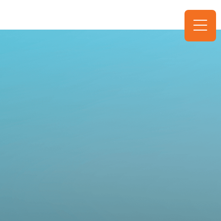
VN
Trang chủ
Câu chuyện của chúng tôi
Sản phẩm
Chuyên gia đường ruột
Liên hệ
Hotline
18001745