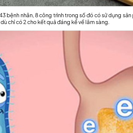
543 bệnh nhân, 8 công trình trong số đó có sử dụng sả
dù chỉ có 2 cho kết quả đáng kể về lâm sàng.